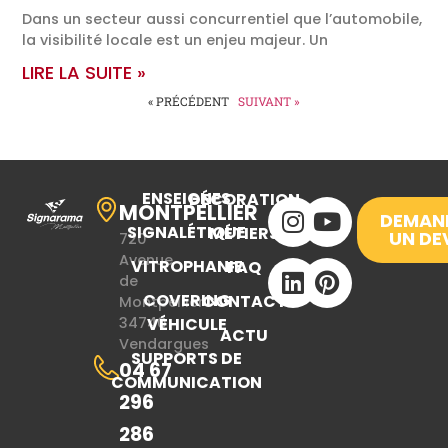
Dans un secteur aussi concurrentiel que l’automobile,
la visibilité locale est un enjeu majeur. Un
LIRE LA SUITE »
« PRÉCÉDENT
SUIVANT »
ENSEIGNES
DÉCORATION
MONTPELLIER
DEMAN
SIGNALÉTIQUE
MÉTIERS
UN DE
720
Avenue
VITROPHANIE
FAQ
de
COVERING
CONTACT
Montpellier
34740
VÉHICULE
ACTU
Vendargues
SUPPORTS DE
04 67
COMMUNICATION
296
286