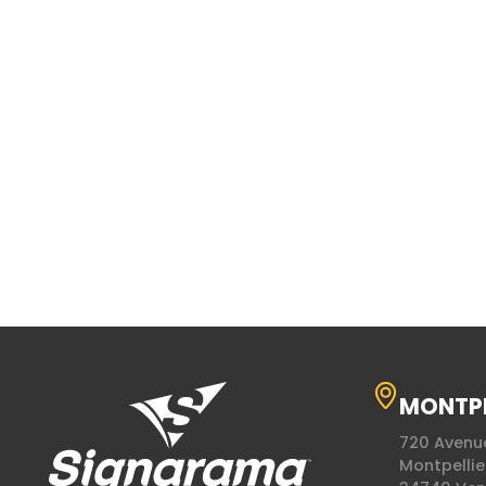
MONTPE
720 Avenu
Montpellie