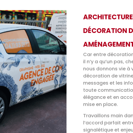
ARCHITECTURE 
DÉCORATION D'
AMÉNAGEMEN
Car entre décoration
il n’y a qu’un pas, c
nous donnons vie à v
décoration de vitrine
messages et les inf
toute communication
élégance et en acco
mise en place.
Travaillons main dan
l’accord parfait entr
signalétique et enje