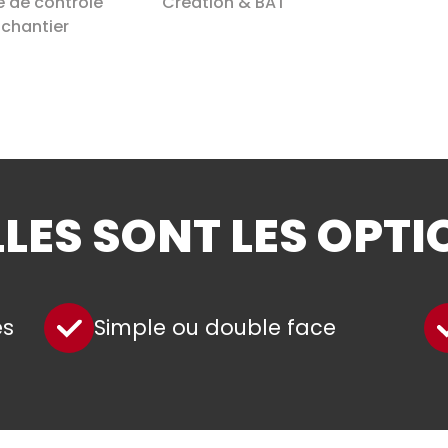
e de contrôle
Création & BAT
chantier
LES SONT LES OPTI
es
Simple ou double face