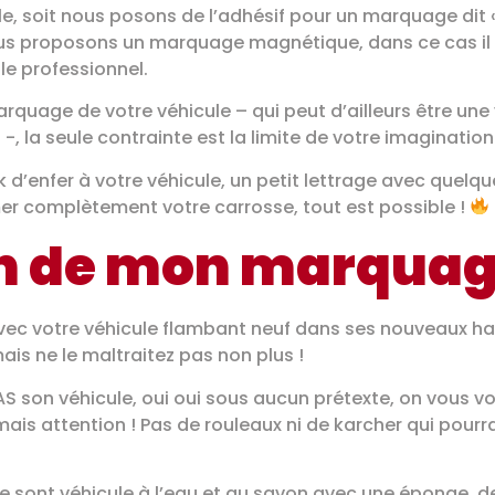
ule, soit nous posons de l’adhésif pour un marquage dit 
ous proposons un marquage magnétique, dans ce cas il s
le professionnel.
rquage de votre véhicule – qui peut d’ailleurs être une
, la seule contrainte est la limite de votre imagination
d’enfer à votre véhicule, un petit lettrage avec quelqu
er complètement votre carrosse, tout est possible !
 de mon marquage
vec votre véhicule flambant neuf dans ses nouveaux habi
mais ne le maltraitez pas non plus !
 son véhicule, oui oui sous aucun prétexte, on vous voit
ais attention ! Pas de rouleaux ni de karcher qui pourr
oie sont véhicule à l’eau et au savon avec une éponge,