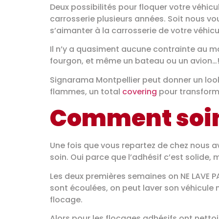
Deux possibilités pour floquer votre véhic
carrosserie plusieurs années. Soit nous v
s’aimanter à la carrosserie de votre véhicu
Il n’y a quasiment aucune contrainte au ma
fourgon, et même un bateau ou un avion…! -
Signarama Montpellier peut donner un look 
flammes, un total
covering
pour transform
Comment soin
Une fois que vous repartez de chez nous a
soin. Oui parce que l’adhésif c’est solide, 
Les deux premières semaines on NE LAVE PAS
sont écoulées, on peut laver son véhicule m
flocage.
Alors pour les flocages adhésifs ont nett