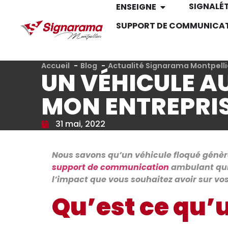
SIGNALÉ
ENSEIGNE
SUPPORT DE COMMUNICA
Accueil
Blog
Actualité Signarama Montpelli
UN VÉHICULE A
MON ENTREPRIS
31 mai, 2022
Nous savons qu’un véhicule floqué génère
support de communication
ambulant qui p
l’impact que vous souhaitez avoir sur vos
Qu’est ce qu’